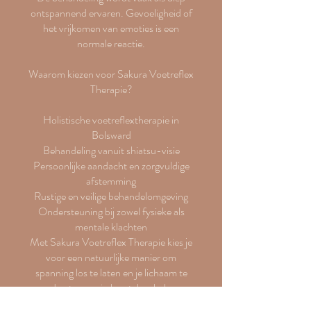
ontspannend ervaren. Gevoeligheid of
het vrijkomen van emoties is een
normale reactie.
Waarom kiezen voor Sakura Voetreflex
Therapie?
Holistische voetreflextherapie in
Bolsward
Behandeling vanuit shiatsu-visie
Persoonlijke aandacht en zorgvuldige
afstemming
Rustige en veilige behandelomgeving
Ondersteuning bij zowel fysieke als
mentale klachten
Met Sakura Voetreflex Therapie kies je
voor een natuurlijke manier om
spanning los te laten en je lichaam te
ondersteunen in herstel en balans.