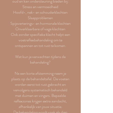
oud en kan ondersteuning bieden bij:
Stress en vermoeidheid
Hoofd-, nek- en schouderklachten
Slaapproblemen
Spijsverterings- en hormonale klachten
Onverklaarbare of vage klachten
Ook zonder specifieke klacht helpt een
voetreflexbehandeling om te
ontspannen en tot rust te komen.
Wat kun je verwachten tijdens de
behandeling?
Na een korte afstemming neem je
plaats op de behandeltafel. De voeten
worden eerst tot rust gebracht en
vervolgens systematisch behandeld
met duimen en vingers. Bepaalde
reflexzones krijgen extra aandacht,
afhankelijk van jouw situatie.
De behandeling wordt vaak als diep