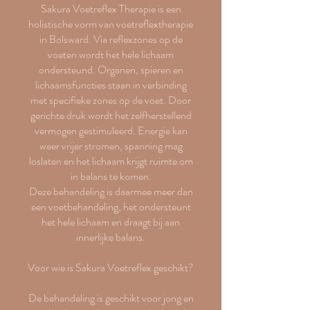
Sakura Voetreflex Therapie is een
holistische vorm van voetreflextherapie
in Bolsward. Via reflexzones op de
voeten wordt het hele lichaam
ondersteund. Organen, spieren en
lichaamsfuncties staan in verbinding
met specifieke zones op de voet. Door
gerichte druk wordt het zelfherstellend
vermogen gestimuleerd. Energie kan
weer vrijer stromen, spanning mag
loslaten en het lichaam krijgt ruimte om
in balans te komen.
Deze behandeling is daarmee meer dan
een voetbehandeling, het ondersteunt
het hele lichaam en draagt bij aan
innerlijke balans.
Voor wie is Sakura Voetreflex geschikt?
De behandeling is geschikt voor jong en