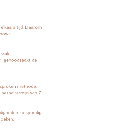
elkaars tijd. Daarom
shows:
raak.
wij genoodzaakt de
gesproken methode.
 betaaltermijn van 7
digheden zo spoedig
zoeken.