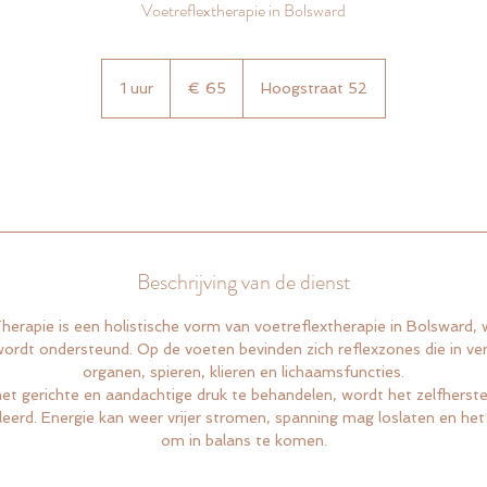
Voetreflextherapie in Bolsward
65
euro
1 uur
1
€ 65
Hoogstraat 52
u
u
Nu boeken
Beschrijving van de dienst
erapie is een holistische vorm van voetreflextherapie in Bolsward, 
wordt ondersteund. Op de voeten bevinden zich reflexzones die in ve
organen, spieren, klieren en lichaamsfuncties.
t gerichte en aandachtige druk te behandelen, wordt het zelfherst
eerd. Energie kan weer vrijer stromen, spanning mag loslaten en het 
om in balans te komen.